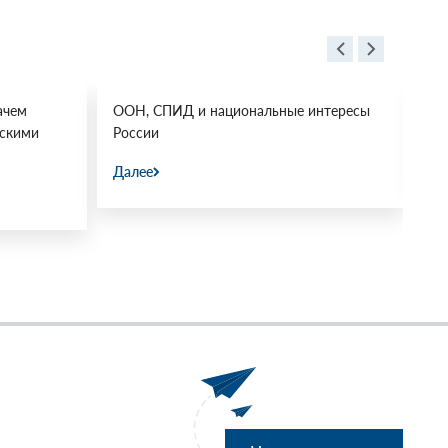
ачем
ООН, СПИД и национальные интересы
Ос
йскими
России
Да
Далее