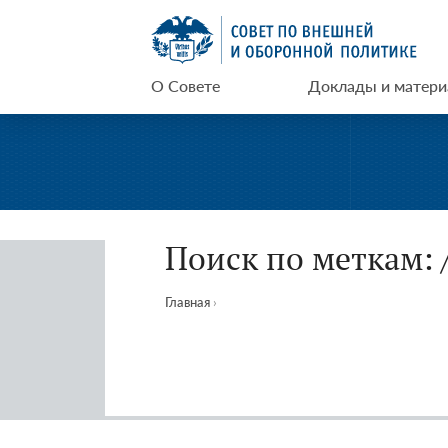
Перейти
СВОП
к
содержимому
О Совете
Доклады и матер
Поиск по меткам: 
Главная
›