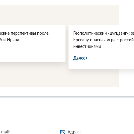
еские перспективы после
Геополитический «цугцванг»: з
А и Ирана
Еревану опасная игра с росси
инвестициями
Далее
-mail:
Адрес: