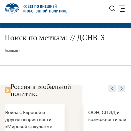
Перейти
СВОП
к
содержимому
Поиск по меткам: // ДСНВ-3
Главная
›
Россия в глобальной
политике
ООН, СПИД и
Энер
.
возможности влияния
перс
войн