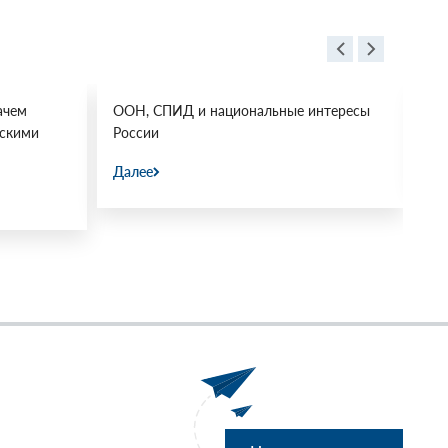
ачем
ООН, СПИД и национальные интересы
Ос
йскими
России
Да
Далее