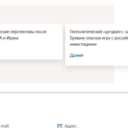
еские перспективы после
Геополитический «цугцванг»: з
А и Ирана
Еревану опасная игра с росси
инвестициями
Далее
-mail:
Адрес: