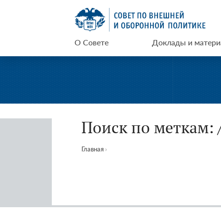
Перейти
СВОП
к
содержимому
О Совете
Доклады и матер
Поиск по меткам
Главная
›