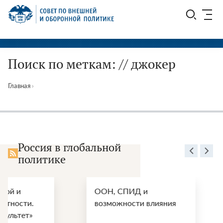
Перейти
СВОП
к
содержимому
Поиск по меткам: // джокер
Главная
›
Россия в глобальной
политике
ООН, СПИД и
Энергетичес
возможности влияния
перспективы
войны США и