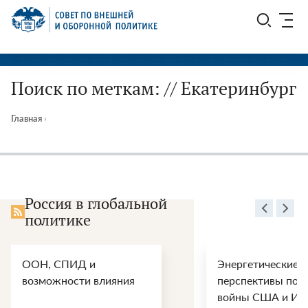
Перейти
СВОП
к
содержимому
Поиск по меткам: // Екатеринбург
Главная
›
Россия в глобальной
политике
ООН, СПИД и
Энергетические
возможности влияния
перспективы пос
войны США и Ир