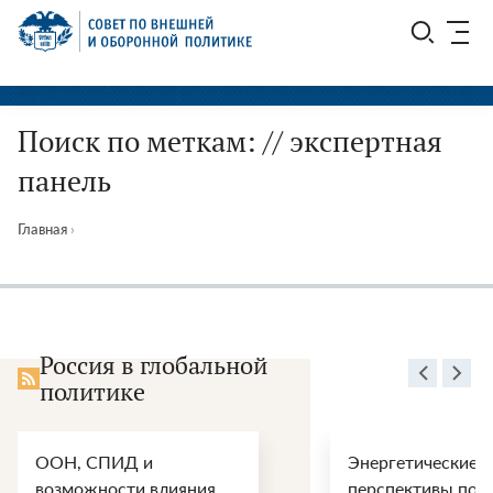
Перейти
СВОП
к
содержимому
Поиск по меткам: // экспертная
панель
Главная
›
Россия в глобальной
политике
ООН, СПИД и
Энергетические
возможности влияния
перспективы пос