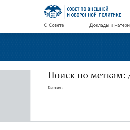
Перейти
СВОП
к
содержимому
О Совете
Доклады и матер
Поиск по меткам:
Главная
›