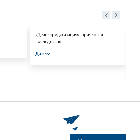
«Деанкориджизация»: причины и
Пр
последствия
ми
«М
Далее
31.
Да