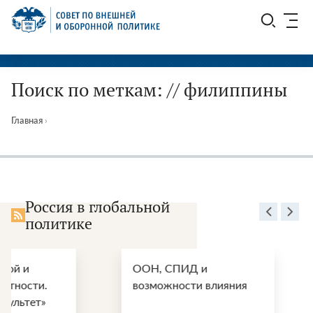
Перейти
СВОП
к
содержимому
Поиск по меткам: // филиппины
Главная
›
Россия в глобальной
политике
ООН, СПИД и
Энергетически
возможности влияния
перспективы п
войны США и 