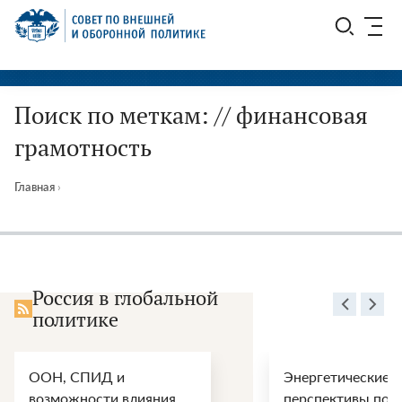
Перейти
СВОП
к
содержимому
Поиск по меткам: // финансовая
грамотность
Главная
›
Россия в глобальной
политике
ООН, СПИД и
Энергетические
возможности влияния
перспективы пос