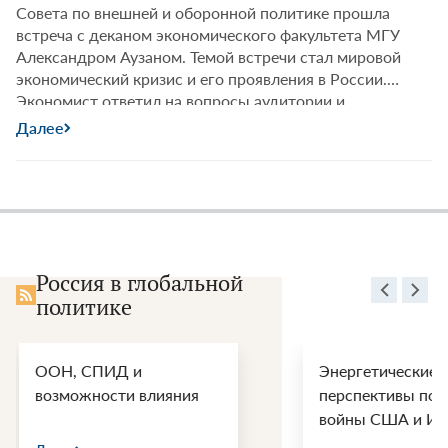
Совета по внешней и оборонной политике прошла
встреча с деканом экономического факультета МГУ
Александром Аузаном. Темой встречи стал мировой
экономический кризис и его проявления в России.
Экономист ответил на вопросы аудитории и
модератора встречи — главного редактора журнала
Далее
«Россия в глобальной политике» Федора Лукьянова.
«Никакого
«Лента.ру» записала основные тезисы его
…
дна
у
этого
кризиса
нет»
Россия в глобальной
||
политике
Итоги
Лектория
СВОП
ООН, СПИД и
Энергетические
возможности влияния
перспективы пос
войны США и Ир