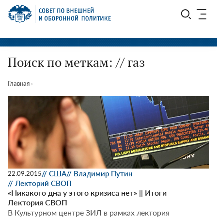
Перейти
СВОП
к
содержимому
Поиск по меткам: // газ
Главная
›
// США
// Владимир Путин
22.09.2015
// Лекторий СВОП
«Никакого дна у этого кризиса нет» || Итоги
Лектория СВОП
В Культурном центре ЗИЛ в рамках лектория