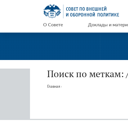
Перейти
СВОП
к
содержимому
О Совете
Доклады и матер
Поиск по меткам: /
Главная
›