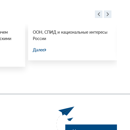
ачем
ООН, СПИД и национальные интересы
Ос
йскими
России
Да
Далее