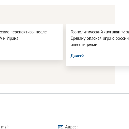
еские перспективы после
Геополитический «цугцванг»: з
А и Ирана
Еревану опасная игра с росси
инвестициями
Далее
-mail:
Адрес: