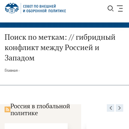
Перейти
СВОП
к
содержимому
Поиск по меткам: // гибридный
конфликт между Россией и
Западом
Главная
›
Россия в глобальной
политике