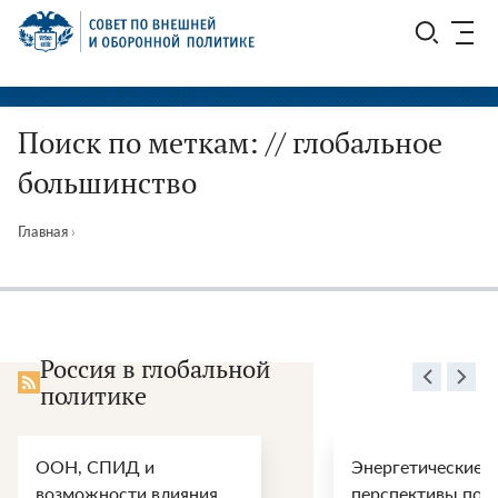
Перейти
СВОП
к
содержимому
Поиск по меткам: // глобальное
большинство
Главная
›
Россия в глобальной
политике
ООН, СПИД и
Энергетические
возможности влияния
перспективы пос