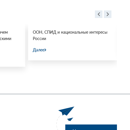
ачем
ООН, СПИД и национальные интересы
Ос
йскими
России
Да
Далее