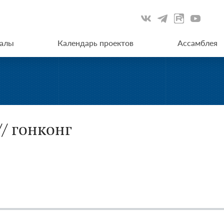
иалы
Календарь проектов
Ассамблея
// гонконг