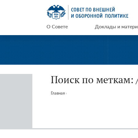
Перейти
СВОП
к
содержимому
О Совете
Доклады и матер
Поиск по меткам: 
Главная
›