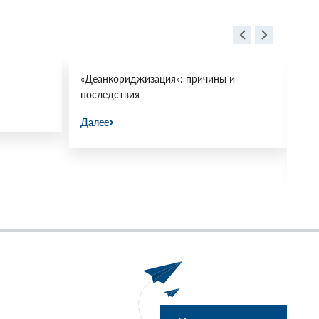
«Деанкориджизация»: причины и
Пр
последствия
ми
«М
Далее
31.
Да