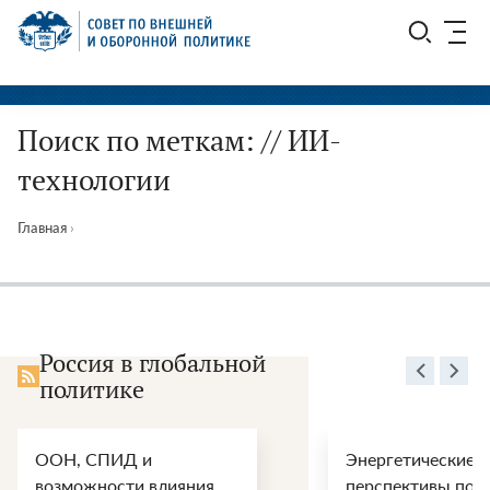
Перейти
СВОП
к
содержимому
Поиск по меткам: // ИИ-
технологии
Главная
›
Россия в глобальной
политике
ООН, СПИД и
Энергетические
возможности влияния
перспективы пос