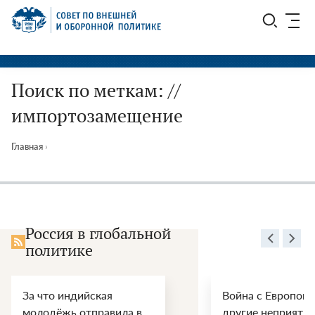
Перейти
СВОП
к
содержимому
Поиск по меткам: //
импортозамещение
Главная
›
Россия в глобальной
политике
Война с Европой и
ООН,
в
другие неприятности.
возм