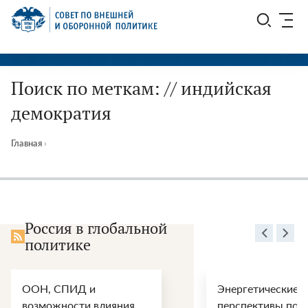
Перейти
СВОП
к
содержимому
Поиск по меткам: // индийская
демократия
Главная
›
Россия в глобальной
политике
ООН, СПИД и
Энергетические
возможности влияния
перспективы пос