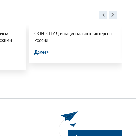
ачем
ООН, СПИД и национальные интересы
Ос
йскими
России
Да
Далее