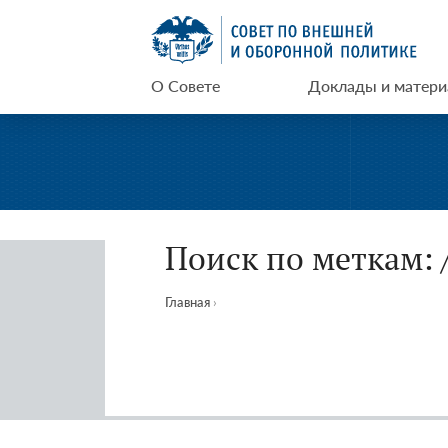
Перейти
СВОП
к
содержимому
О Совете
Доклады и матер
Поиск по меткам: 
Главная
›