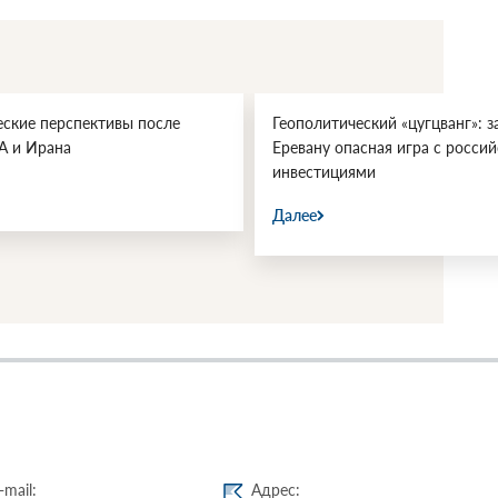
еские перспективы после
Геополитический «цугцванг»: з
А и Ирана
Еревану опасная игра с росси
инвестициями
Далее
-mail:
Адрес: