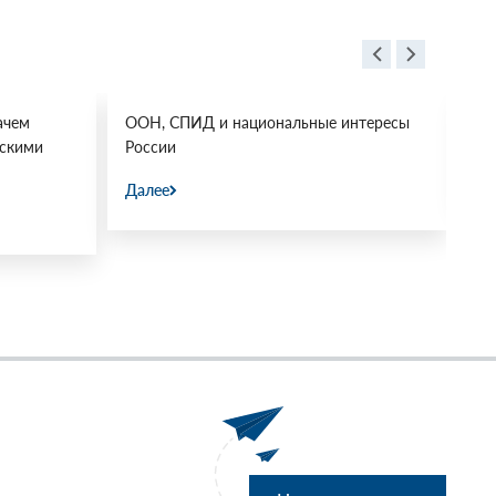
ачем
ООН, СПИД и национальные интересы
Ос
йскими
России
Да
Далее