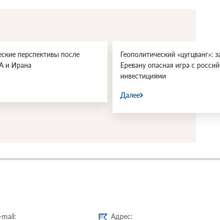
еские перспективы после
Геополитический «цугцванг»: з
А и Ирана
Еревану опасная игра с росси
инвестициями
Далее
-mail:
Адрес: