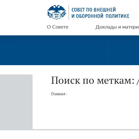
Перейти
СВОП
к
содержимому
О Совете
Доклады и матер
Поиск по меткам: 
Главная
›