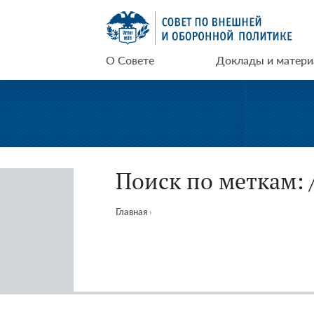
Перейти
СВОП
к
содержимому
О Совете
Доклады и матер
Поиск по меткам: 
Главная
›