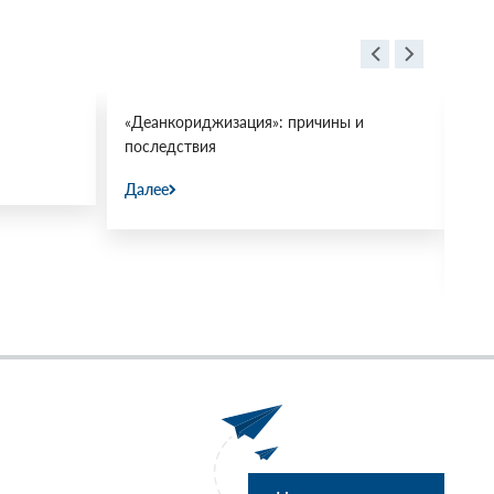
«Деанкориджизация»: причины и
Пр
последствия
ми
«М
Далее
31.
Да