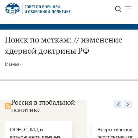
Перейти
СВОП
к
содержимому
Поиск по меткам: // изменение
ядерной доктрины РФ
Главная
›
Россия в глобальной
политике
ООН, СПИД и
Энергетические
возможности влияния
перспективы пос