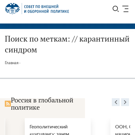
Перейти
СВОП
к
содержимому
Поиск по меткам: // карантинный
синдром
Главная
›
Россия в глобальной
политике
Геополитический
ООН, СПИД и
«цугцванг»: зачем
национальные и