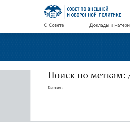
Перейти
СВОП
к
содержимому
О Совете
Доклады и матер
Поиск по меткам: 
Главная
›