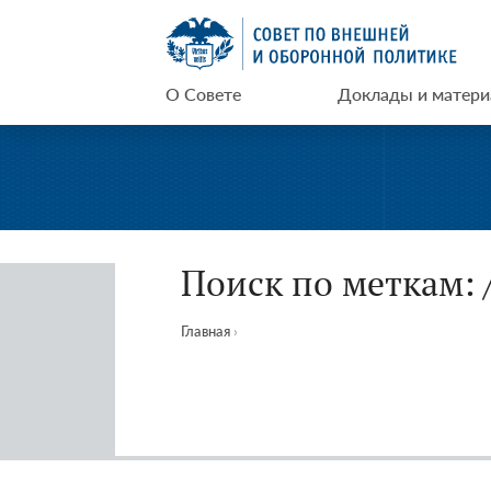
Перейти
СВОП
к
содержимому
О Совете
Доклады и матер
Поиск по меткам: 
Главная
›