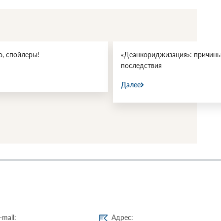
, спойлеры!
«Деанкориджизация»: причины
последствия
Далее
-mail:
Адрес: