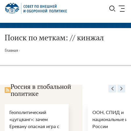
Перейти
СВОП
к
содержимому
Поиск по меткам: // кинжал
Главная
›
Россия в глобальной
политике
Геополитический
ООН, СПИД и
«цугцванг»: зачем
национальные ин
Еревану опасная игра с
России