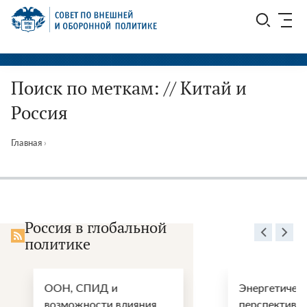
Перейти
СВОП
к
содержимому
Поиск по меткам: // Китай и
Россия
Главная
›
Россия в глобальной
политике
ООН, СПИД и
Энергетические
возможности влияния
перспективы пос