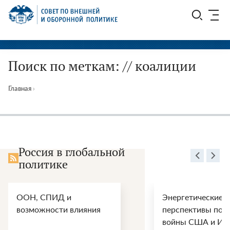
Перейти
СВОП
к
содержимому
Поиск по меткам: // коалиции
Главная
›
Россия в глобальной
политике
ООН, СПИД и
Энергетические
возможности влияния
перспективы пос
войны США и Ир