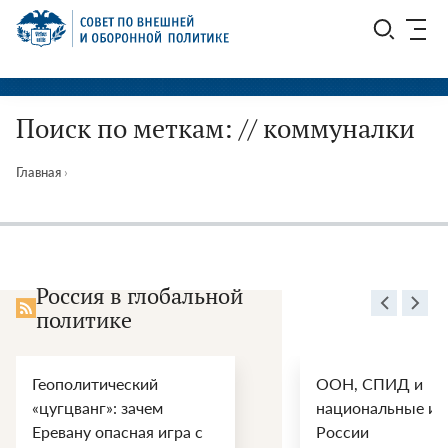
Перейти
СВОП
к
содержимому
Поиск по меткам: // коммуналки
Главная
›
Россия в глобальной
политике
Геополитический
ООН, СПИД и
«цугцванг»: зачем
национальные ин
Еревану опасная игра с
России