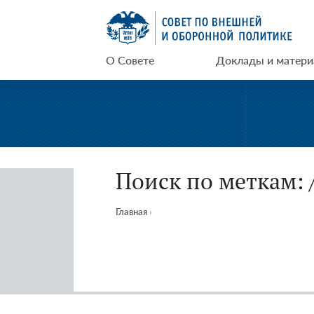
Перейти
СВОП
к
содержимому
О Совете
Доклады и матер
Поиск по меткам:
Главная
›