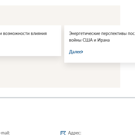
еские перспективы после
Геополитический «цугцванг»: з
А и Ирана
Еревану опасная игра с росси
инвестициями
Далее
-mail:
Адрес: