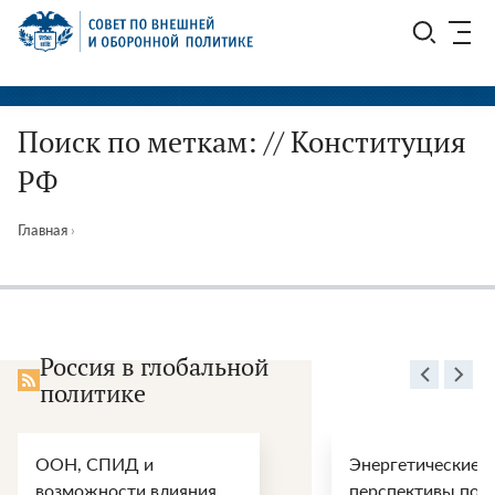
Перейти
СВОП
к
содержимому
Поиск по меткам: // Конституция
РФ
Главная
›
Россия в глобальной
политике
ООН, СПИД и
Энергетические
возможности влияния
перспективы пос