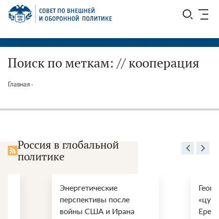
Перейти
СВОП
к
содержимому
Поиск по меткам: // кооперация
Главная
›
Россия в глобальной
политике
Энергетические
Геополитически
перспективы после
«цугцванг»: зач
войны США и Ирана
Еревану опасная