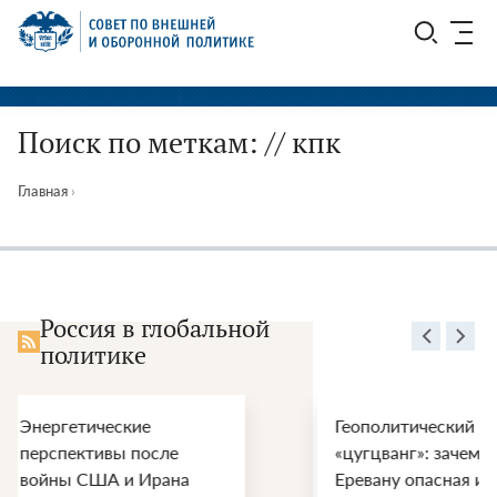
Перейти
СВОП
к
содержимому
Поиск по меткам: // кпк
Главная
›
Россия в глобальной
политике
Геополитический
ООН,
«цугцванг»: зачем
наци
Еревану опасная игра с
Росс