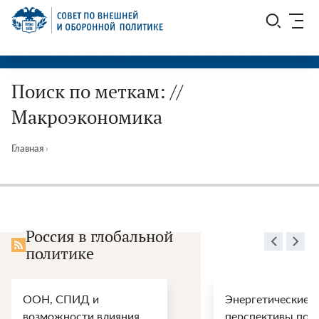
Перейти
СВОП
к
содержимому
Поиск по меткам: //
Макроэкономика
Главная
›
Россия в глобальной
политике
ООН, СПИД и
Энергетические
возможности влияния
перспективы пос