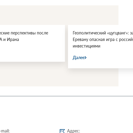
еские перспективы после
Геополитический «цугцванг»: з
А и Ирана
Еревану опасная игра с росси
инвестициями
Далее
-mail:
Адрес: