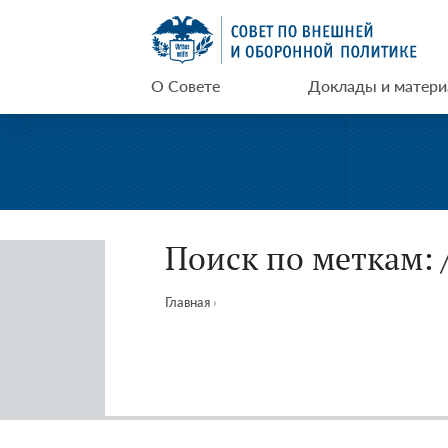
Перейти
СВОП
к
содержимому
О Совете
Доклады и матер
Поиск по меткам: 
Главная
›