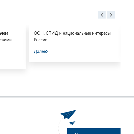
ачем
ООН, СПИД и национальные интересы
Ос
йскими
России
Да
Далее