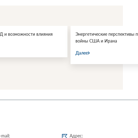
еские перспективы после
Геополитический «цугцванг»: 
А и Ирана
Еревану опасная игра с росси
инвестициями
Далее
-mail:
Адрес: