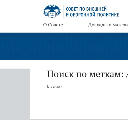
Перейти
СВОП
к
содержимому
О Совете
Доклады и матер
Поиск по меткам: 
Главная
›