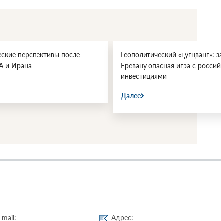
еские перспективы после
Геополитический «цугцванг»: з
А и Ирана
Еревану опасная игра с росси
инвестициями
Далее
-mail:
Адрес: