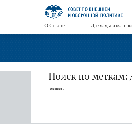
Перейти
СВОП
к
содержимому
О Совете
Доклады и матер
Поиск по меткам: 
Главная
›