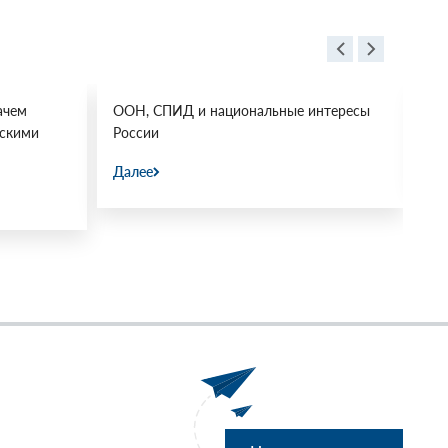
ачем
ООН, СПИД и национальные интересы
Ос
йскими
России
Да
Далее