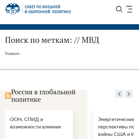
Перейти
СВОП
к
содержимому
Поиск по меткам: // МВД
Главная
›
Россия в глобальной
политике
ООН, СПИД и
Энергетические
возможности влияния
перспективы пос
войны США и Ир