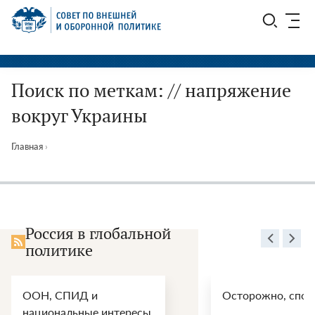
Перейти
СВОП
к
содержимому
Поиск по меткам: // напряжение
вокруг Украины
Главная
›
Россия в глобальной
политике
ООН, СПИД и
Осторожно, спой
национальные интересы