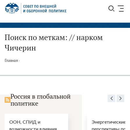
Перейти
СВОП
к
содержимому
Поиск по меткам: // нарком
Чичерин
Главная
›
Россия в глобальной
политике
ООН, СПИД и
Энергетические
возможности влияния
перспективы пос