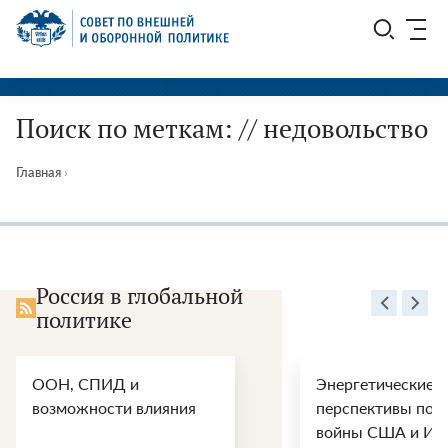
Перейти
СВОП
к
содержимому
Поиск по меткам: // недовольство
Главная
›
Россия в глобальной
политике
ООН, СПИД и
Энергетические
возможности влияния
перспективы пос
войны США и Ир