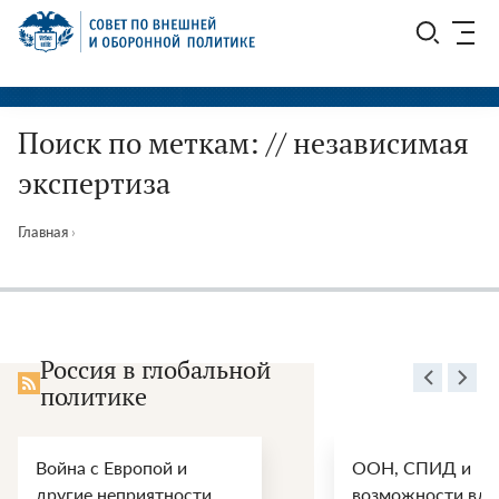
Перейти
СВОП
к
содержимому
Поиск по меткам: // независимая
экспертиза
Главная
›
Россия в глобальной
политике
ООН, СПИД и
Энер
.
возможности влияния
перс