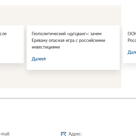
еский «цугцванг»: зачем
ООН, СПИД и национальные и
пасная игра с российскими
России
ями
Далее
-mail:
Адрес: