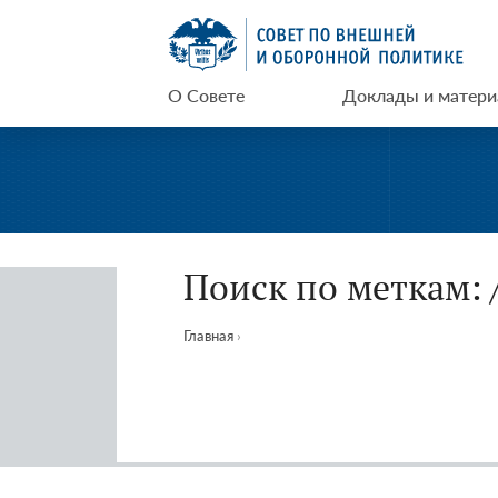
Перейти
СВОП
к
содержимому
О Совете
Доклады и матер
Поиск по меткам: 
Главная
›