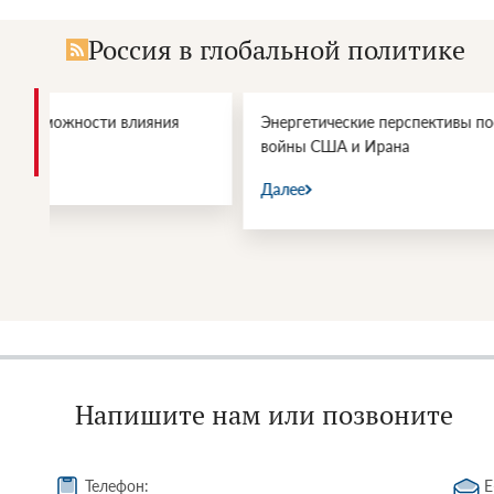
Россия в глобальной политике
Энергетические перспективы после
Геополитич
войны США и Ирана
Еревану о
инвестици
Далее
Далее
Напишите нам или позвоните
Телефон:
E