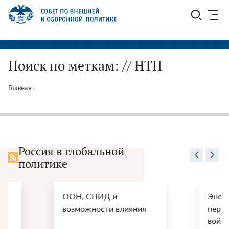
Перейти
СВОП
к
содержимому
Поиск по меткам: // НТП
Главная
›
Россия в глобальной
политике
ООН, СПИД и
Энергетические
возможности влияния
перспективы по
войны США и И