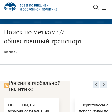
Перейти
СВОП
к
содержимому
Поиск по меткам: //
общественный транспорт
Главная
›
Россия в глобальной
политике
ООН, СПИД и
Энергетические
возможности влияния
перспективы пос