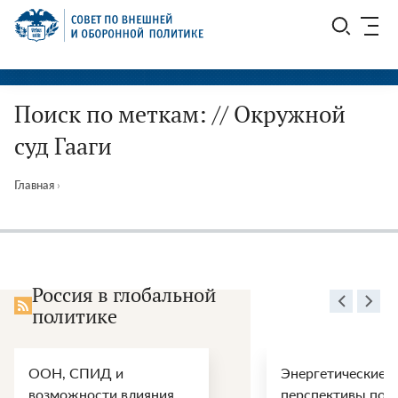
Перейти
СВОП
к
содержимому
Поиск по меткам: // Окружной
суд Гааги
Главная
›
Россия в глобальной
политике
ООН, СПИД и
Энергетические
возможности влияния
перспективы пос