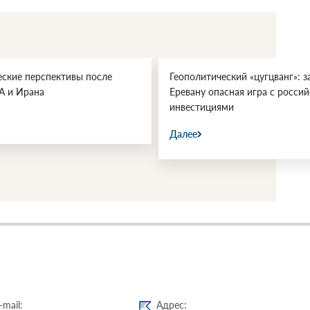
еские перспективы после
Геополитический «цугцванг»: з
А и Ирана
Еревану опасная игра с росси
инвестициями
Далее
-mail:
Адрес: