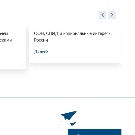
ачем
ООН, СПИД и национальные интересы
Ос
йскими
России
Да
Далее