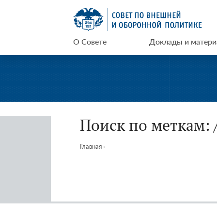
Перейти
СВОП
к
содержимому
О Совете
Доклады и матер
Поиск по меткам: /
Главная
›