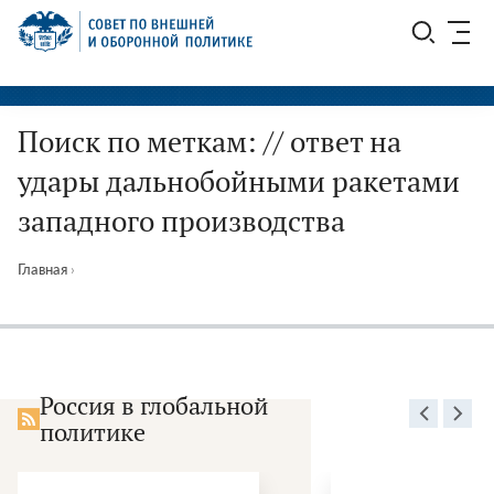
Перейти
СВОП
к
содержимому
Поиск по меткам: // ответ на
удары дальнобойными ракетами
западного производства
Главная
›
Россия в глобальной
политике