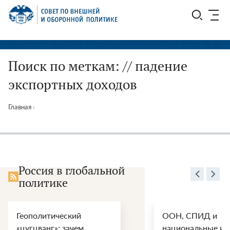
Перейти
СВОП
к
содержимому
Поиск по меткам: // падение
экспортных доходов
Главная
›
Россия в глобальной
политике
Геополитический
ООН, СПИД и
«цугцванг»: зачем
национальные ин