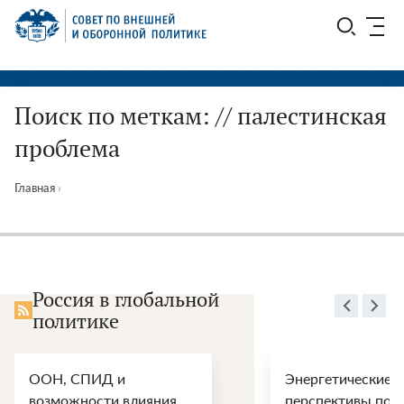
Перейти
СВОП
к
содержимому
Поиск по меткам: // палестинская
проблема
Главная
›
Россия в глобальной
политике
ООН, СПИД и
Энергетические
возможности влияния
перспективы пос